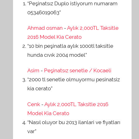
“Peşinatsız Duplo istiyorum numaram
05346019063”
Ahmad osman
-
Aylık 2,000TL Taksitle
2016 Model Kia Cerato
“10 bin peşinatla aylık 1000tl taksitle
hunda cıvık 2004 model”
Asim
-
Peşinatsız senetle / Kocaeli
“2000 tl senetle olmuyormu pesinatsiz
kia cerato”
Cenk
-
Aylık 2,000TL Taksitle 2016
Model Kia Cerato
“Nasıl oluyor bu 2013 ilanlari ve fiyatları
var”