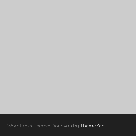
WordPress Theme: Donovan by
ThemeZee
.