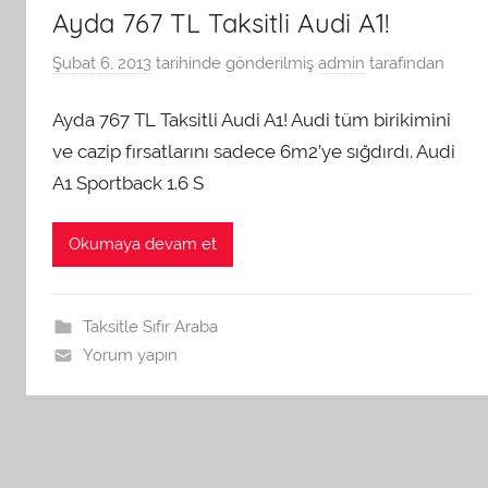
Ayda 767 TL Taksitli Audi A1!
Şubat 6, 2013
tarihinde gönderilmiş
admin
tarafından
Ayda 767 TL Taksitli Audi A1! Audi tüm birikimini
ve cazip fırsatlarını sadece 6m2’ye sığdırdı. Audi
A1 Sportback 1.6 S
Okumaya devam et
Taksitle Sıfır Araba
Yorum yapın