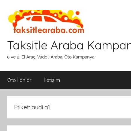
İçeriğe
atla
Taksitle Araba Kampa
0 ve 2. El Araç, Vadeli Araba, Oto Kampanya
Oto İlanlar
İletişim
Etiket:
audi a1