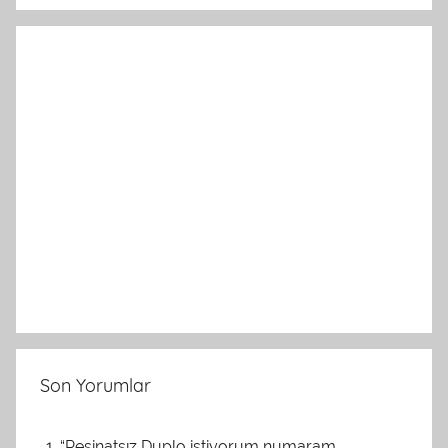
Son Yorumlar
“Peşinatsız Duplo istiyorum numaram