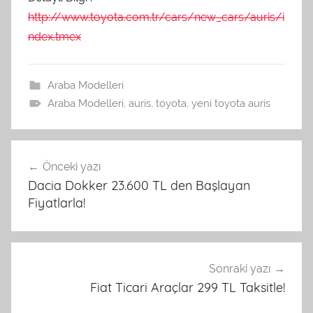
http://www.toyota.com.tr/cars/new_cars/auris/i
ndex.tmex
Araba Modelleri
Araba Modelleri
,
auris
,
toyota
,
yeni toyota auris
Yazı
Önceki yazı
dolaşımı
Dacia Dokker 23.600 TL den Başlayan
Fiyatlarla!
Sonraki yazı
Fiat Ticari Araçlar 299 TL Taksitle!