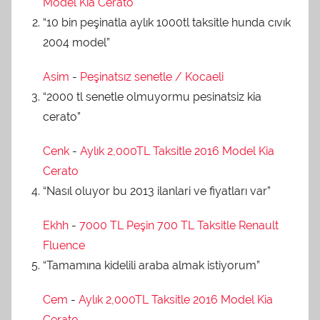
Model Kia Cerato
“10 bin peşinatla aylık 1000tl taksitle hunda cıvık
2004 model”
Asim
-
Peşinatsız senetle / Kocaeli
“2000 tl senetle olmuyormu pesinatsiz kia
cerato”
Cenk
-
Aylık 2,000TL Taksitle 2016 Model Kia
Cerato
“Nasıl oluyor bu 2013 ilanlari ve fiyatları var”
Ekhh
-
7000 TL Peşin 700 TL Taksitle Renault
Fluence
“Tamamına kidelili araba almak istiyorum”
Cem
-
Aylık 2,000TL Taksitle 2016 Model Kia
Cerato