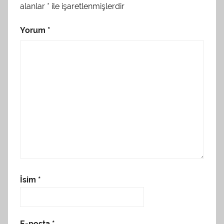
alanlar
*
ile işaretlenmişlerdir
Yorum
*
İsim
*
E-posta
*