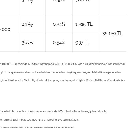
24 Ay
0.34%
1,315 TL
0,000
35,150 TL
L
36 Ay
0.54%
937 TL
iç) olan 30.000 TL 36 ay vade %0.54 faiz kampanyası ve 20.000 TL 24 ay vade %0 faiz kampanyası kapsamındaki
 TL dosya masrafı alınır. Tabloda belirtilen faiz oranlarına ilişkin yasal vergiler dahil yıllık maliyet oranları
.Peşin İndirimli Anahtar Teslim Fiyatları kredi kampanyasında geçerli değildir. Fiat ve Fiat Finans önceden haber
modellerinde geçerli olup, kampanya kapsamında ÖTV tutarı kadar indirim uygulanmaktadır.
len anahtar teslim fiyatı üzerinden 1.500 TL indirim uygulanmaktadır.
 TL nakit indirim Yeni Ducato Minibüs alımlarında geçerli değildir.