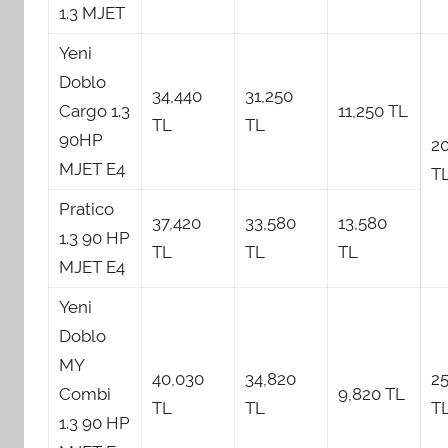
1.3 MJET
Yeni
Doblo
34,440
31,250
Cargo 1.3
11,250 TL
TL
TL
90HP
2
MJET E4
T
Pratico
37,420
33,580
13,580
1.3 90 HP
TL
TL
TL
MJET E4
Yeni
Doblo
MY
40,030
34,820
2
Combi
9,820 TL
TL
TL
T
1.3 90 HP