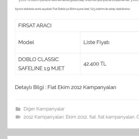
Ayrıca stoklarla sınırlı sayıdaki Fiat Doblo’ya Ekim ayına özel, %23 indirim ile sahip olabilirsiniz.
FIRSAT ARACI
Model
Liste Fiyatı
DOBLO CLASSIC
42.400 TL
SAFELINE 1.9 MJET
Detaylı Bilgi : Fiat Ekim 2012 Kampanyaları
Diğer Kampanyalar
2012 Kampanyaları
,
Ekim 2012
,
fiat
,
fiat kampanyaları
,
O