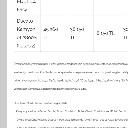
MJET E4
Easy
Ducato
Kamyon
45,260
38,150
3
8,150 TL
et 2800S
TL
TL
T
(kasasız)
Örnek tabloda yeralan bilgiler 0 km Fiat ticari modelleri için geçerli (Yeni Ducato modelleri har
krediler için verilmiştir. Kredilerde bir defaya mahsus ve peşin olmak üzere tüm yasal vergiler dahil 550
tabloda yeralış sırası ile; %3.74; %3.64; %3.08; %5.82; %2.76; %6.95; %5.30; %8.99; %7.16 ve %10.33’tür
vermeksizin kampanya koşullarını değiştirme hakkını saklı tutar.
*
Fiat Finans’tan kullanılan kredilerde geçerlidir.
** Kampanya yalnızca Fiorino Combi, Fiorino Combimix, Doblo Classic Combi ve Yeni Doblo Combi 
*** Okul paketli Ducato Servis Otobüs model araç alımlarında “Okul Paketi” bedeli kadar tavsiye edi
****3.000 TL indirim yalnızca nakit alımlarda geçeli olup, kredi kampanyası ile birleştirilemez. 3.000