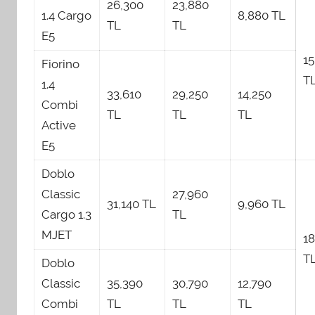
26,300
23,880
1.4 Cargo
8,880 TL
TL
TL
E5
15
Fiorino
T
1.4
33,610
29,250
14,250
Combi
TL
TL
TL
Active
E5
Doblo
Classic
27,960
31,140 TL
9,960 TL
Cargo 1.3
TL
MJET
1
T
Doblo
Classic
35,390
30,790
12,790
Combi
TL
TL
TL