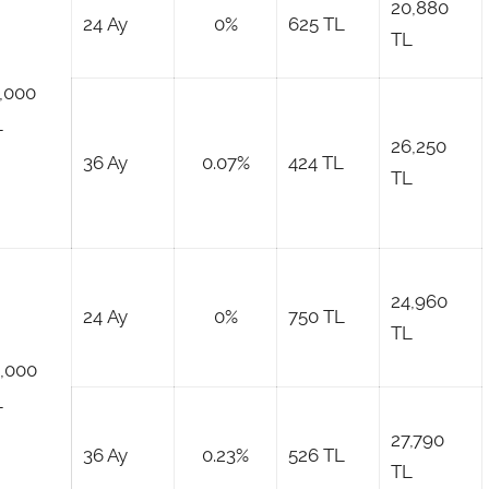
20,880
24 Ay
0%
625 TL
TL
,000
L
26,250
36 Ay
0.07%
424 TL
TL
24,960
24 Ay
0%
750 TL
TL
8,000
L
27,790
36 Ay
0.23%
526 TL
TL