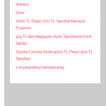
Ankara
İzmir
7000 TL Peşin 700 TL Taksitle Renault
Fluence
414 TL’den Başlayan Aylık Taksitlerle Ford
Sahibi…
Toyota Corolla Dizel 9000 TL Peşin 900 TL
Taksitle!
2 el peşinatsız taksitle araç