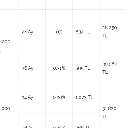
28,250
24 Ay
0%
834 TL
TL
0,000
L
30,580
36 Ay
0.31%
595 TL
TL
24 Ay
0.20%
1,073 TL
5,000
31,820
L
TL
36 Ay
0.45%
766 TL