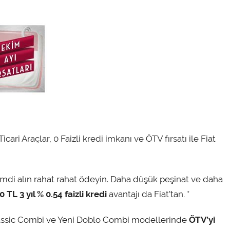
ari Araçlar, 0 Faizli kredi imkanı ve ÖTV fırsatı ile Fiat
ı şimdi alın rahat rahat ödeyin. Daha düşük peşinat ve daha
 TL 3 yıl % 0.54 faizli kredi
avantajı da Fiat’tan. *
lassic Combi ve Yeni Doblo Combi modellerinde
ÖTV’yi