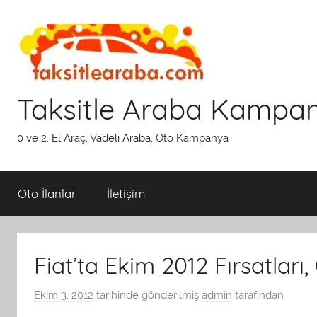
İçeriğe
atla
Taksitle Araba Kampa
0 ve 2. El Araç, Vadeli Araba, Oto Kampanya
Oto İlanlar
İletişim
Fiat’ta Ekim 2012 Fırsatla
Ekim 3, 2012
tarihinde gönderilmiş
admin
tarafından