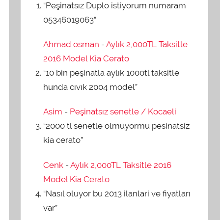
“Peşinatsız Duplo istiyorum numaram
05346019063”
Ahmad osman
-
Aylık 2,000TL Taksitle
2016 Model Kia Cerato
“10 bin peşinatla aylık 1000tl taksitle
hunda cıvık 2004 model”
Asim
-
Peşinatsız senetle / Kocaeli
“2000 tl senetle olmuyormu pesinatsiz
kia cerato”
Cenk
-
Aylık 2,000TL Taksitle 2016
Model Kia Cerato
“Nasıl oluyor bu 2013 ilanlari ve fiyatları
var”