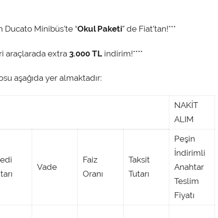
an Ducato Minibüs’te “
Okul Paketi
” de Fiat’tan!***
ri araçlarada extra
3.000 TL
indirim!****
osu aşağıda yer almaktadır:
NAKİT
ALIM
Peşin
İndirimli
edi
Faiz
Taksit
Vade
Anahtar
tarı
Oranı
Tutarı
Teslim
Fiyatı