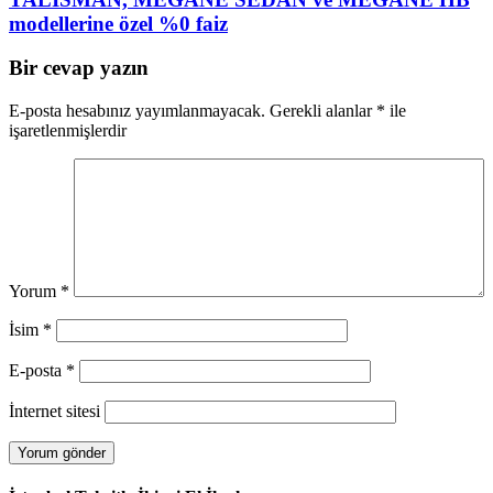
modellerine özel %0 faiz
Bir cevap yazın
E-posta hesabınız yayımlanmayacak.
Gerekli alanlar
*
ile
işaretlenmişlerdir
Yorum
*
İsim
*
E-posta
*
İnternet sitesi