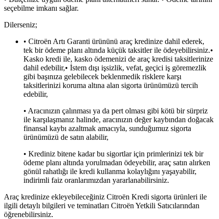
seçebilme imkanı sağlar.
Dilerseniz;
• Citroën Artı Garanti ürününü araç kredinize dahil ederek,
tek bir ödeme planı altında küçük taksitler ile ödeyebilirsiniz.•
Kasko kredi ile, kasko ödemenizi de araç kredisi taksitlerinize
dahil edebilir,• İstem dışı işsizlik, vefat, geçici iş göremezlik
gibi başınıza gelebilecek beklenmedik risklere karşı
taksitlerinizi koruma altına alan sigorta ürünümüzü tercih
edebilir,
• Aracınızın çalınması ya da pert olması gibi kötü bir sürpriz
ile karşılaşmanız halinde, aracınızın değer kaybından doğacak
finansal kaybı azaltmak amacıyla, sunduğumuz sigorta
ürünümüzü de satın alabilir,
• Krediniz bitene kadar bu sigortlar için primlerinizi tek bir
ödeme planı altında yorulmadan ödeyebilir, araç satın alırken
gönül rahatlığı ile kredi kullanma kolaylığını yaşayabilir,
indirimli faiz oranlarımızdan yararlanabilirsiniz.
Araç kredinize ekleyebileceğiniz Citroën Kredi sigorta ürünleri ile
ilgili detaylı bilgileri ve teminatları Citroën Yetkili Satıcılarından
öğrenebilirsiniz.