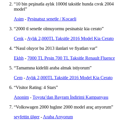
“10 bin peşinatla aylık 1000tl taksitle hunda cıvık 2004
model”
Asim
-
Peşinatsız senetle / Kocaeli
“2000 tl senetle olmuyormu pesinatsiz kia cerato”
Cenk
-
Aylık 2,000TL Taksitle 2016 Model Kia Cerato
“Nasıl oluyor bu 2013 ilanlari ve fiyatları var”
Ekhh
-
7000 TL Peşin 700 TL Taksitle Renault Fluence
“Tamamına kidelili araba almak istiyorum”
Cem
-
Aylık 2,000TL Taksitle 2016 Model Kia Cerato
“Visitor Rating: 4 Stars”
Anonim
-
Toyota’dan Bayram İndirimi Kampanyası
“Volkswagen 2000 hıglıne 2000 model araç arıyorum”
seyfettin ülger
-
Araba Arıyorum