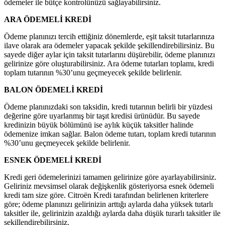
ödemeler ile bütçe kontrolünüzü sağlayabilirsiniz.
ARA ÖDEMELİ KREDİ
Ödeme planınızı tercih ettiğiniz dönemlerde, eşit taksit tutarlarınıza
ilave olarak ara ödemeler yapacak şekilde şekillendirebilirsiniz. Bu
sayede diğer aylar için taksit tutarlarını düşürebilir, ödeme planınızı
gelirinize göre oluşturabilirsiniz. Ara ödeme tutarları toplamı, kredi
toplam tutarının %30’unu geçmeyecek şekilde belirlenir.
BALON ÖDEMELİ KREDİ
Ödeme planınızdaki son taksidin, kredi tutarının belirli bir yüzdesi
değerine göre uyarlanmış bir taşıt kredisi ürünüdür. Bu sayede
kredinizin büyük bölümünü ise aylık küçük taksitler halinde
ödemenize imkan sağlar. Balon ödeme tutarı, toplam kredi tutarının
%30’unu geçmeyecek şekilde belirlenir.
ESNEK ÖDEMELİ KREDİ
Kredi geri ödemelerinizi tamamen gelirinize göre ayarlayabilirsiniz.
Geliriniz mevsimsel olarak değişkenlik gösteriyorsa esnek ödemeli
kredi tam size göre. Citroën Kredi tarafından belirlenen kriterlere
göre; ödeme planınızı gelirinizin arttığı aylarda daha yüksek tutarlı
taksitler ile, gelirinizin azaldığı aylarda daha düşük turarlı taksitler ile
şekillendirebilirsiniz.