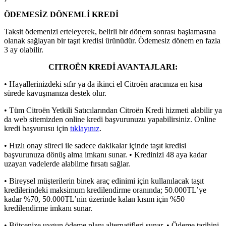
ÖDEMESİZ DÖNEMLİ KREDİ
Taksit ödemenizi erteleyerek, belirli bir dönem sonrası başlamasına
olanak sağlayan bir taşıt kredisi ürünüdür. Ödemesiz dönem en fazla
3 ay olabilir.
CITROËN KREDİ AVANTAJLARI:
• Hayallerinizdeki sıfır ya da ikinci el Citroën aracınıza en kısa
sürede kavuşmanıza destek olur.
• Tüm Citroën Yetkili Satıcılarından Citroën Kredi hizmeti alabilir ya
da web sitemizden online kredi başvurunuzu yapabilirsiniz. Online
kredi başvurusu için
tıklayınız
.
• Hızlı onay süreci ile sadece dakikalar içinde taşıt kredisi
başvurunuza dönüş alma imkanı sunar. • Kredinizi 48 aya kadar
uzayan vadelerde alabilme fırsatı sağlar.
• Bireysel müşterilerin binek araç edinimi için kullanılacak taşıt
kredilerindeki maksimum kredilendirme oranında; 50.000TL’ye
kadar %70, 50.000TL’nin üzerinde kalan kısım için %50
kredilendirme imkanı sunar.
• Bütçenize uygun ödeme planı alternatifleri sunar. • Ödeme tarihini