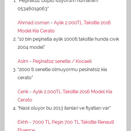
“Peşinatsız Duplo istiyorum numaram
05346019063”
Ahmad osman
-
Aylık 2,000TL Taksitle 2016
Model Kia Cerato
“10 bin peşinatla aylık 1000tl taksitle hunda cıvık
2004 model”
Asim
-
Peşinatsız senetle / Kocaeli
“2000 tl senetle olmuyormu pesinatsiz kia
cerato”
Cenk
-
Aylık 2,000TL Taksitle 2016 Model Kia
Cerato
“Nasıl oluyor bu 2013 ilanlari ve fiyatları var”
Ekhh
-
7000 TL Peşin 700 TL Taksitle Renault
Fluence