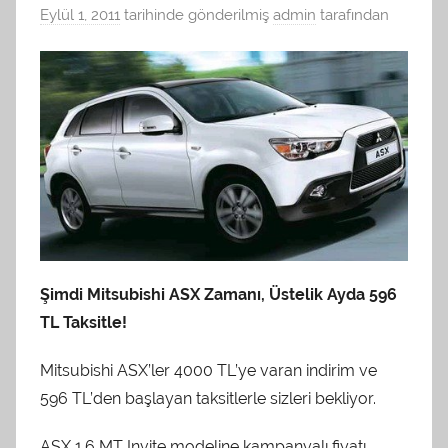
Eylül 1, 2011
tarihinde gönderilmiş
admin
tarafından
Şimdi Mitsubishi ASX Zamanı, Üstelik Ayda 596
TL Taksitle!
Mitsubishi ASX’ler 4000 TL’ye varan indirim ve
596 TL’den başlayan taksitlerle sizleri bekliyor.
ASX 1.6 MT Invite modeline kampanyalı fiyatı