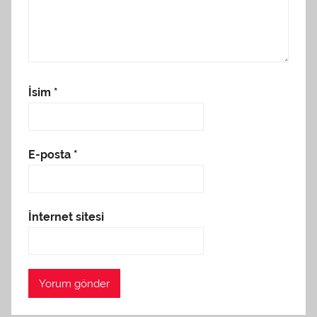
İsim
*
E-posta
*
İnternet sitesi