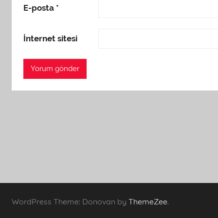
E-posta
*
İnternet sitesi
WordPress Theme: Donovan by
ThemeZee
.