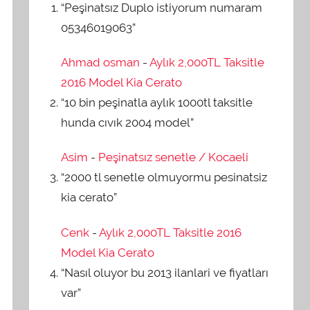
“Peşinatsız Duplo istiyorum numaram
05346019063”
Ahmad osman
-
Aylık 2,000TL Taksitle
2016 Model Kia Cerato
“10 bin peşinatla aylık 1000tl taksitle
hunda cıvık 2004 model”
Asim
-
Peşinatsız senetle / Kocaeli
“2000 tl senetle olmuyormu pesinatsiz
kia cerato”
Cenk
-
Aylık 2,000TL Taksitle 2016
Model Kia Cerato
“Nasıl oluyor bu 2013 ilanlari ve fiyatları
var”