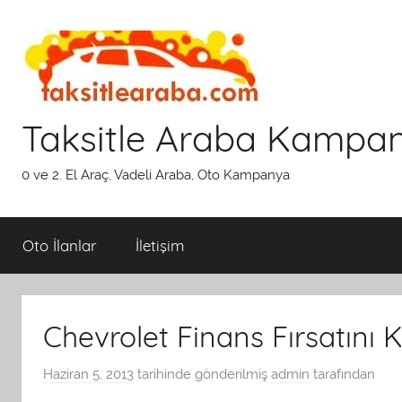
İçeriğe
atla
Taksitle Araba Kampa
0 ve 2. El Araç, Vadeli Araba, Oto Kampanya
Oto İlanlar
İletişim
Chevrolet Finans Fırsatını 
Haziran 5, 2013
tarihinde gönderilmiş
admin
tarafından