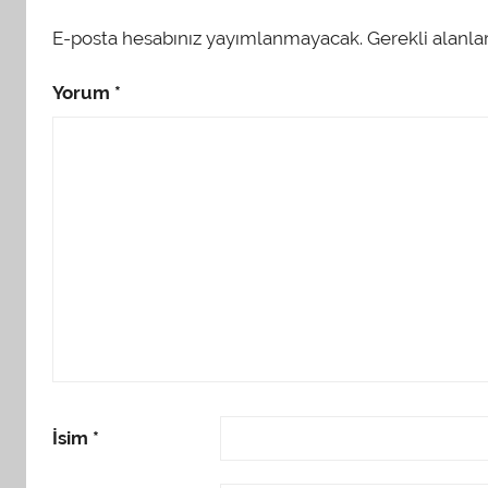
E-posta hesabınız yayımlanmayacak.
Gerekli alanla
Yorum
*
İsim
*