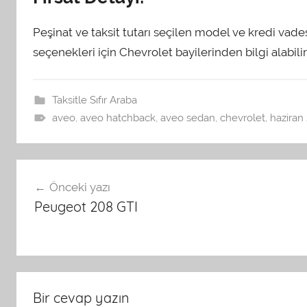
Peşinat ve taksit tutarı seçilen model ve kredi va
seçenekleri için Chevrolet bayilerinden bilgi alabilir
Taksitle Sıfır Araba
aveo
,
aveo hatchback
,
aveo sedan
,
chevrolet
,
haziran
Yazı
Önceki yazı
dolaşımı
Peugeot 208 GTI
Bir cevap yazın